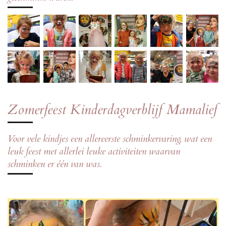
Zomerfeest Kinderdagverblijf Mamalief
Voor vele kindjes een allereerste schminkervaring, wat een
leuk feest met allerlei leuke activiteiten waarvan
schminken er één van was.