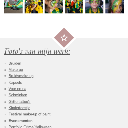
Foto's van mijn werk:
Bruiden
Make-up
Bruidsmake-up
Kapsels
Voor en na
Schminken
Glittertattoo's
Kinderfeestje
Festival make-up of paint
Evenementen
Portfolio Grime/Halloween