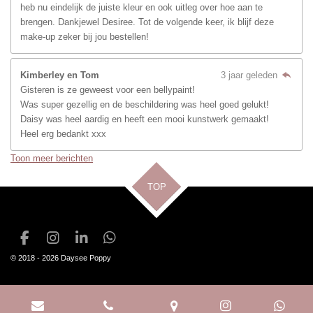
heb nu eindelijk de juiste kleur en ook uitleg over hoe aan te
brengen. Dankjewel Desiree. Tot de volgende keer, ik blijf deze
make-up zeker bij jou bestellen!
Kimberley en Tom
3 jaar geleden
Gisteren is ze geweest voor een bellypaint!
Was super gezellig en de beschildering was heel goed gelukt!
Daisy was heel aardig en heeft een mooi kunstwerk gemaakt!
Heel erg bedankt xxx
Toon meer berichten
TOP
F
I
L
W
a
n
i
h
© 2018 - 2026 Daysee Poppy
c
s
n
a
e
t
k
t
b
a
e
s
o
g
d
A