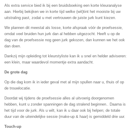
Als extra service bied ik bij een bruidsboeking een korte kleuranalyse
aan. Hierbij bekijken we in korte tijd welke (wit)tint het mooiste bij uw
uitstraling past, zodat u met vertrouwen de juiste jurk kunt kiezen.
We plannen dit meestal als losse, korte afspraak vóór de proefsessie,
omdat veel bruiden hun jurk dan al hebben uitgezocht. Heeft u op de
dag van de proefsessie nog geen jurk gekozen, dan kunnen we het ook
dan doen.
Dankzij mijn opleiding tot kleurstyliste kan ik u snel en helder adviseren:
een klein, maar waardevol momentje extra aandacht.
De grote dag
Op die dag kom ik in ieder geval met al mijn spullen naar u, thuis of op
de trouwlocatie.
Doordat wij tijdens de proefsessie alles al uitvoerig doorgenomen
hebben, kunt u zonder spanningen de dag stralend beginnen.. Daarna is
het tijd voor de jurk. Als u wilt, kan ik u daar ook bij helpen; de totale
duur van de uiteindelijke sessie (make-up & haar) is gemiddeld drie uur.
Touch-up