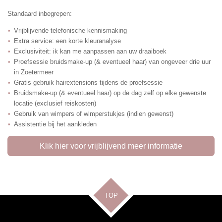
Standaard inbegrepen:
Vrijblijvende telefonische kennismaking
Extra service: een korte kleuranalyse
Exclusiviteit: ik kan me aanpassen aan uw draaiboek
Proefsessie bruidsmake-up (& eventueel haar) van ongeveer drie uur
in Zoetermeer
Gratis gebruik hairextensions tijdens de proefsessie
Bruidsmake-up (& eventueel haar) op de dag zelf op elke gewenste
locatie (exclusief reiskosten)
Gebruik van wimpers of wimperstukjes (indien gewenst)
Assistentie bij het aankleden
Klik hier voor vrijblijvend meer informatie
TOP