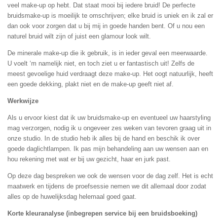
veel make-up op hebt. Dat staat mooi bij iedere bruid! De perfecte
bruidsmake-up is moeilijk te omschrijven; elke bruid is uniek en ik zal er
dan ook voor zorgen dat u bij mij in goede handen bent. Of u nou een
naturel bruid wilt zijn of juist een glamour look wilt.
De minerale make-up die ik gebruik, is in ieder geval een meerwaarde.
U voelt ‘m namelijk niet, en toch ziet u er fantastisch uit! Zelfs de
meest gevoelige huid verdraagt deze make-up. Het oogt natuurlijk, heeft
een goede dekking, plakt niet en de make-up geeft niet af.
Werkwijze
Als u ervoor kiest dat ik uw bruidsmake-up en eventueel uw haarstyling
mag verzorgen, nodig ik u ongeveer zes weken van tevoren graag uit in
onze studio. In de studio heb ik alles bij de hand en beschik ik over
goede daglichtlampen. Ik pas mijn behandeling aan uw wensen aan en
hou rekening met wat er bij uw gezicht, haar en jurk past.
Op deze dag bespreken we ook de wensen voor de dag zelf. Het is echt
maatwerk en tijdens de proefsessie nemen we dit allemaal door zodat
alles op de huwelijksdag helemaal goed gaat.
Korte kleuranalyse (inbegrepen service bij een bruidsboeking)