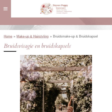
Ga
direct
naar
de
hoofdinhoud
Home
»
Make-up & Hairstyling
»
Bruidsmake-up & Bruidskapsel
Bruidsvisagie en bruidskapsels