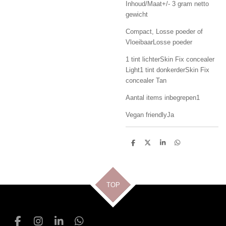
Inhoud/Maat+/- 3 gram netto
gewicht
Compact, Losse poeder of
VloeibaarLosse poeder
1 tint lichterSkin Fix concealer
Light1 tint donkerderSkin Fix
concealer Tan
Aantal items inbegrepen1
Vegan friendlyJa
D
D
S
D
e
e
h
e
l
e
a
l
e
l
r
e
n
e
n
TOP
F
I
L
W