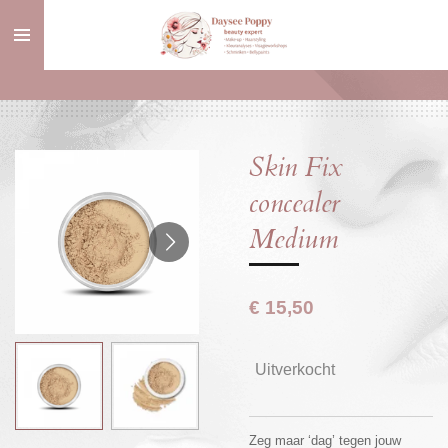
Ga
direct
naar
de
hoofdinhoud
Skin Fix
concealer
Medium
€ 15,50
Uitverkocht
Zeg maar ‘dag’ tegen jouw