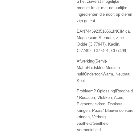
u het zuiverst mogelijke
product krijgt met natuurlijke
ingrediënten die nooit op dieren
zijn getest.
EAN7445923518561INCIMica,
Magnesium Stearate, Zinc
Oxide (CI77947), Kaolin,
CI77492, CI77491, CI77499
Afwerking(Semi)-
MatteHuidskleurMedium
huidOndertoonWarm, Neutraal,
Koel
Probleem? Oplossing!Roodheid
/ Rosacea, Vlekken, Acne,
Pigmentvlekken, Donkere
kringen, Paars/ Blauwe donkere
kringen, Verberg
vaalheid/Geelheid,
Vermoeidheid