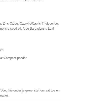
, Zinc Oxide, Caprylic/Capric Triglyceride,
ensis seed oil, Aloe Barbadensis Leaf
cht
aar:Compact poeder
 Voeg hieronder je gewenste formaat toe en
naties.