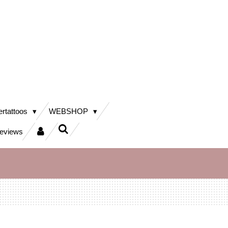
ertattoos
WEBSHOP
eviews