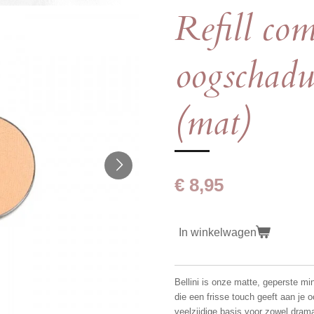
Refill co
oogschadu
(mat)
€ 8,95
In winkelwagen
Bellini is onze matte, geperste m
die een frisse touch geeft aan je
veelzijdige basis voor zowel drama