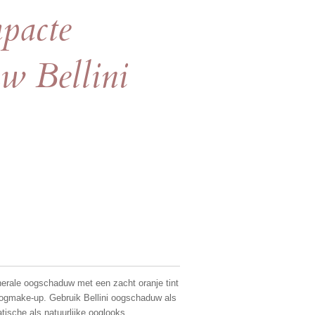
mpacte
w Bellini
inerale oogschaduw met een zacht oranje tint
 oogmake-up. Gebruik Bellini oogschaduw als
tische als natuurlijke ooglooks.