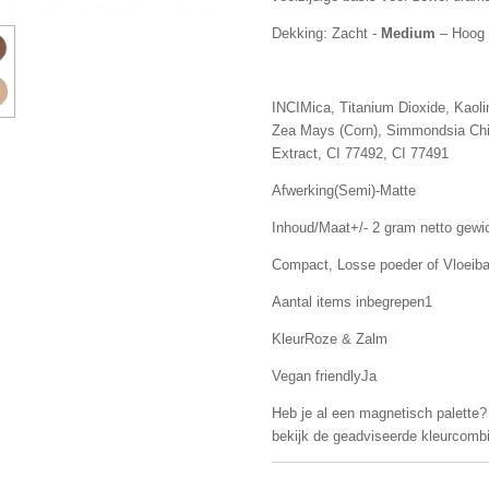
Dekking: Zacht -
Medium
– Hoog
INCIMica, Titanium Dioxide, Kaolin
Zea Mays (Corn), Simmondsia Chin
Extract, CI 77492, CI 77491
Afwerking(Semi)-Matte
Inhoud/Maat+/- 2 gram netto gewi
Compact, Losse poeder of Vloeib
Aantal items inbegrepen1
KleurRoze & Zalm
Vegan friendlyJa
Heb je al een magnetisch palette?
bekijk de geadviseerde kleurcombi