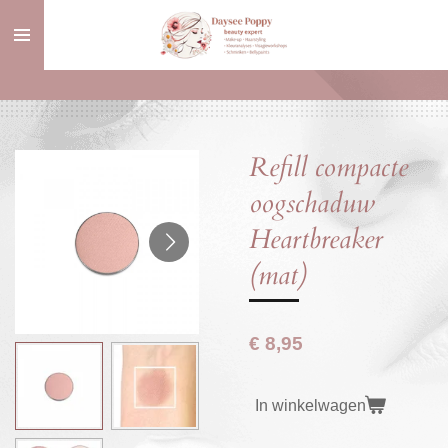
Ga
direct
naar
de
hoofdinhoud
Refill compacte
oogschaduw
Heartbreaker
(mat)
€ 8,95
In winkelwagen