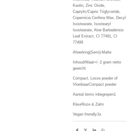
Kaolin, Zinc Oxide,
Caprylic/Capric Triglyceride,
Copernicia Cerifera Wax, Decyl
Isostearate, Isostearyl
Isostearate, Aloe Barbadensis
Leaf Extract, CI 77491, CI
77499
Afwerking(Semi)-Matte
Inhoud/Maat+/- 2 gram netto
gewicht
Compact, Losse poeder of
VloeibaarCompact poeder
Aantal items inbegrepen1
KleurRoze & Zalm
Vegan friendlyJa