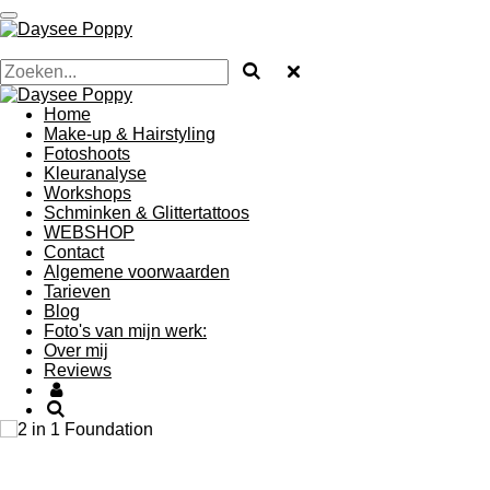
Ga
direct
naar
de
hoofdinhoud
Home
Make-up & Hairstyling
Fotoshoots
Kleuranalyse
Workshops
Schminken & Glittertattoos
WEBSHOP
Contact
Algemene voorwaarden
Tarieven
Blog
Foto's van mijn werk:
Over mij
Reviews