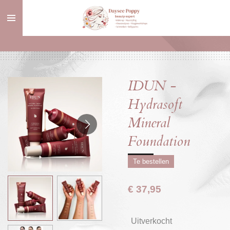
Ga
direct
naar
de
hoofdinhoud
IDUN -
Hydrasoft
Mineral
Foundation
Te bestellen
€ 37,95
Uitverkocht