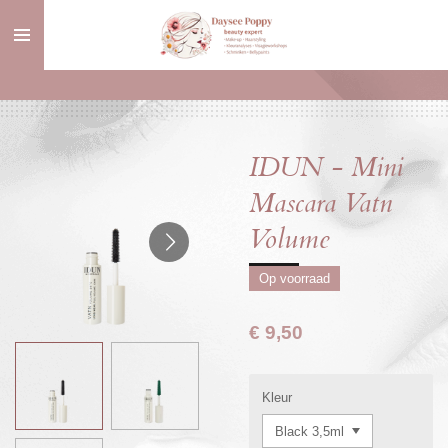
Ga
direct
naar
de
hoofdinhoud
IDUN - Mini
Mascara Vatn
Volume
Op voorraad
€ 9,50
Kleur